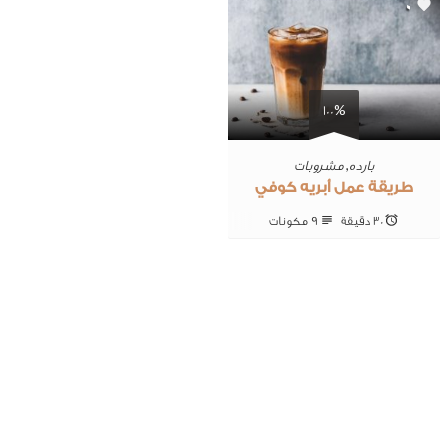
0
100%
بارده
,
مشروبات
طريقة عمل أبريه كوفي
30 ‎دقيقة
9 ‎مكونات