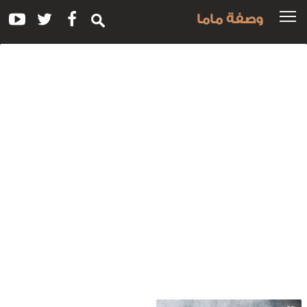
وصفة ماما
سم
لوصفة:
بريه
افيه