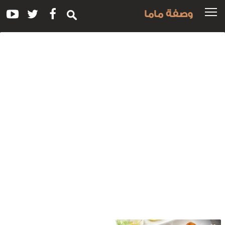
وصفة ماما
سم
لوصفة:
سيوي